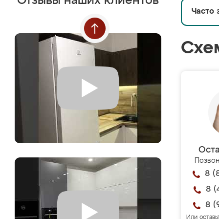
Отзывы наших клиентов
Часто 
Схе
Оста
Позвон
8 (
8 (
8 (
Или оставь