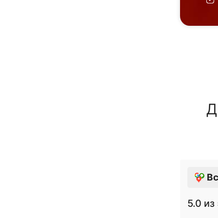
Д
Вс
5.0
из 