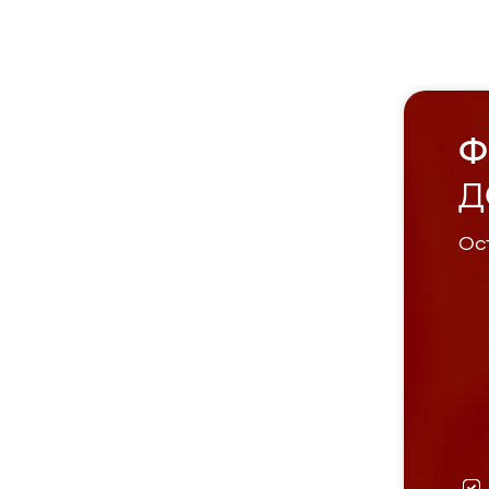
Ф
Д
Ост