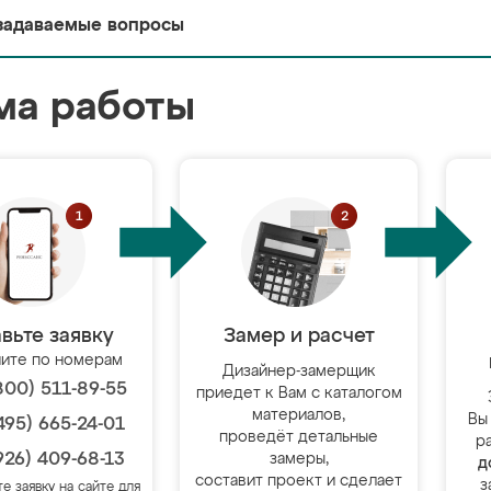
задаваемые вопросы
ма работы
вьте заявку
Замер и расчет
ите по номерам
Дизайнер-замерщик
800) 511-89-55
приедет к Вам с каталогом
материалов,
Вы
495) 665-24-01
проведёт детальные
р
926) 409-68-13
замеры,
д
составит проект и сделает
з
те заявку на сайте для