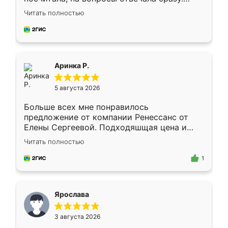
Замерщик приехал в субботу, подошёл к
Читать полностью
делу со всей ответственностью. Собрали
за день, ребята работали аккуратно, даже
пыли почти не было. Качество отличное,
ящики ходят плавно, ничего не скрипит.
Всё подошло как влитое.
Аринка Р.
5 августа 2026
Больше всех мне понравилось
предложение от компании Ренессанс от
Елены Сергеевой. Подходяшщая цена и
короткие сроки изготовления. Приехавший
Читать полностью
для замера сотрудник Владислав
предложил по моему эскизу самый
1
подходящий вариант шкафа. Немного его
видоизменил, получилось даже лучше, чем
я хотела.
Ярослава
3 августа 2026