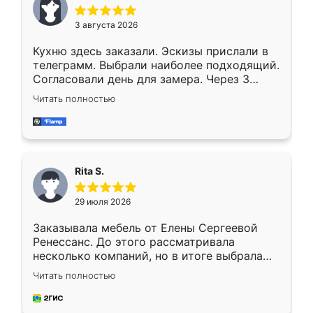
3 августа 2026
Кухню здесь заказали. Эскизы прислали в
телеграмм. Выбрали наиболее подходящий.
Согласовали день для замера. Через 3
недели кухня была уже готова. Остались
Читать полностью
довольны работой. Спасибо Ренессанс
мебель за качественную работу!
Rita S.
29 июля 2026
Заказывала мебель от Елены Сергеевой
Ренессанс. До этого рассматривала
несколько компаний, но в итоге выбрала
эту. Сначала обговорили условия, потом
Читать полностью
приехал замерщик, всё спокойно объяснил
и снял размеры. Изготовили в срок, с
доставкой тоже никаких проблем не