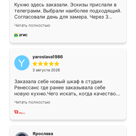
Кухню здесь заказали. Эскизы прислали в
телеграмм. Выбрали наиболее подходящий.
Согласовали день для замера. Через 3
недели кухня была уже готова. Остались
Читать полностью
довольны работой. Спасибо Ренессанс
мебель за качественную работу!
yaroslava1986
3 августа 2026
Заказала себе новый шкаф в студии
Ренессанс где ранее заказывала себе
новую кухню.Чего искать, когда качеством
вполне довольна. Служит кухня уже почти
Читать полностью
два года, нареканий нет.
Ярослава