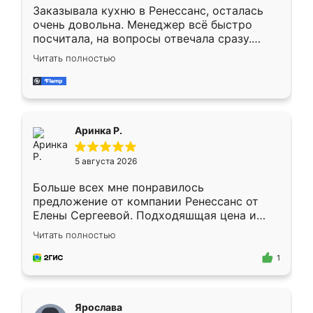
Заказывала кухню в Ренессанс, осталась
очень довольна. Менеджер всё быстро
посчитала, на вопросы отвечала сразу.
Замерщик приехал в субботу, подошёл к
Читать полностью
делу со всей ответственностью. Собрали
за день, ребята работали аккуратно, даже
пыли почти не было. Качество отличное,
ящики ходят плавно, ничего не скрипит.
Всё подошло как влитое.
Аринка Р.
5 августа 2026
Больше всех мне понравилось
предложение от компании Ренессанс от
Елены Сергеевой. Подходяшщая цена и
короткие сроки изготовления. Приехавший
Читать полностью
для замера сотрудник Владислав
предложил по моему эскизу самый
1
подходящий вариант шкафа. Немного его
видоизменил, получилось даже лучше, чем
я хотела.
Ярослава