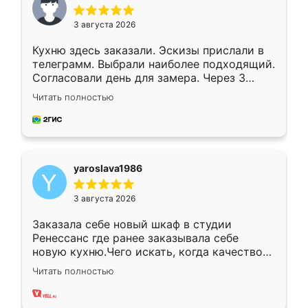
3 августа 2026
Кухню здесь заказали. Эскизы прислали в
телеграмм. Выбрали наиболее подходящий.
Согласовали день для замера. Через 3
недели кухня была уже готова. Остались
Читать полностью
довольны работой. Спасибо Ренессанс
мебель за качественную работу!
yaroslava1986
3 августа 2026
Заказала себе новый шкаф в студии
Ренессанс где ранее заказывала себе
новую кухню.Чего искать, когда качеством
вполне довольна. Служит кухня уже почти
Читать полностью
два года, нареканий нет.