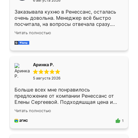
6 августа 2026
мебели буду заказывать только здесь.
Заказывала кухню в Ренессанс, осталась
очень довольна. Менеджер всё быстро
посчитала, на вопросы отвечала сразу.
Замерщик приехал в субботу, подошёл к
Читать полностью
делу со всей ответственностью. Собрали
за день, ребята работали аккуратно, даже
пыли почти не было. Качество отличное,
ящики ходят плавно, ничего не скрипит.
Всё подошло как влитое.
Аринка Р.
5 августа 2026
Больше всех мне понравилось
предложение от компании Ренессанс от
Елены Сергеевой. Подходяшщая цена и
короткие сроки изготовления. Приехавший
Читать полностью
для замера сотрудник Владислав
предложил по моему эскизу самый
1
подходящий вариант шкафа. Немного его
видоизменил, получилось даже лучше, чем