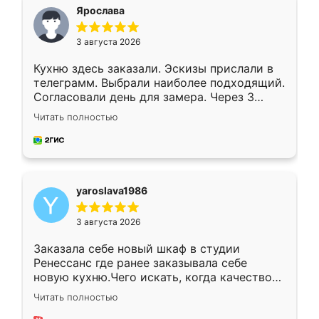
я хотела.
Ярослава
3 августа 2026
Кухню здесь заказали. Эскизы прислали в
телеграмм. Выбрали наиболее подходящий.
Согласовали день для замера. Через 3
недели кухня была уже готова. Остались
Читать полностью
довольны работой. Спасибо Ренессанс
мебель за качественную работу!
yaroslava1986
3 августа 2026
Заказала себе новый шкаф в студии
Ренессанс где ранее заказывала себе
новую кухню.Чего искать, когда качеством
вполне довольна. Служит кухня уже почти
Читать полностью
два года, нареканий нет.