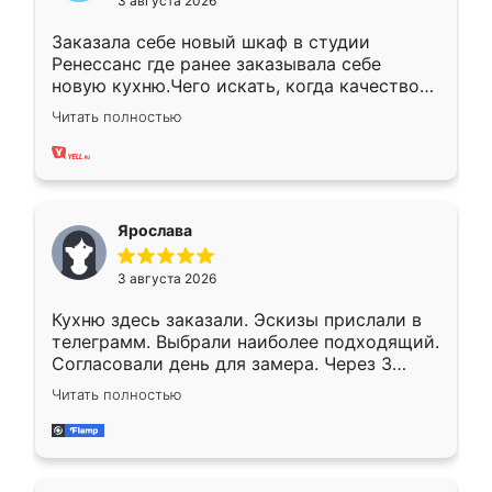
3 августа 2026
Заказала себе новый шкаф в студии
Ренессанс где ранее заказывала себе
новую кухню.Чего искать, когда качеством
вполне довольна. Служит кухня уже почти
Читать полностью
два года, нареканий нет.
Ярослава
3 августа 2026
Кухню здесь заказали. Эскизы прислали в
телеграмм. Выбрали наиболее подходящий.
Согласовали день для замера. Через 3
недели кухня была уже готова. Остались
Читать полностью
довольны работой. Спасибо Ренессанс
мебель за качественную работу!