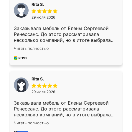
Rita S.
29 июля 2026
Заказывала мебель от Елены Сергеевой
Ренессанс. До этого рассматривала
несколько компаний, но в итоге выбрала
эту. Сначала обговорили условия, потом
Читать полностью
приехал замерщик, всё спокойно объяснил
и снял размеры. Изготовили в срок, с
доставкой тоже никаких проблем не
возникло. Сборку выполнили аккуратно,
мебель сразу встала на свое место без
Rita S.
каких-либо доработок. Качеством осталась
довольна, все выглядит так, как и ожидала.
29 июля 2026
Заказывала мебель от Елены Сергеевой
Ренессанс. До этого рассматривала
несколько компаний, но в итоге выбрала
эту. Сначала обговорили условия, потом
Читать полностью
приехал замерщик, всё спокойно объяснил