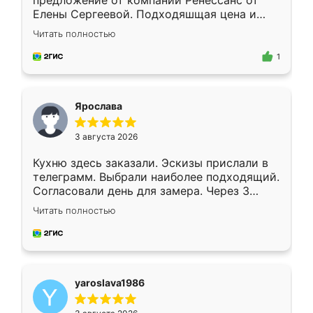
предложение от компании Ренессанс от
Елены Сергеевой. Подходяшщая цена и
короткие сроки изготовления. Приехавший
Читать полностью
для замера сотрудник Владислав
предложил по моему эскизу самый
1
подходящий вариант шкафа. Немного его
видоизменил, получилось даже лучше, чем
я хотела.
Ярослава
3 августа 2026
Кухню здесь заказали. Эскизы прислали в
телеграмм. Выбрали наиболее подходящий.
Согласовали день для замера. Через 3
недели кухня была уже готова. Остались
Читать полностью
довольны работой. Спасибо Ренессанс
мебель за качественную работу!
yaroslava1986