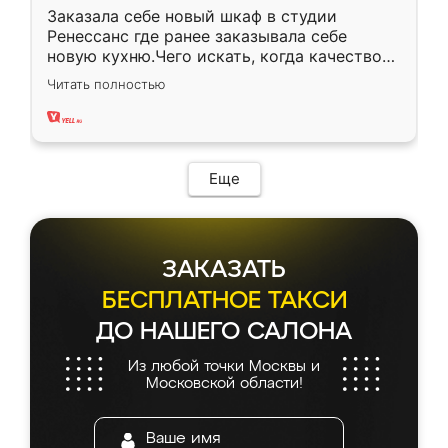
Заказала себе новый шкаф в студии
Ренессанс где ранее заказывала себе
новую кухню.Чего искать, когда качеством
вполне довольна. Служит кухня уже почти
Читать полностью
два года, нареканий нет.
Еще
ЗАКАЗАТЬ
БЕСПЛАТНОЕ ТАКСИ
ДО НАШЕГО САЛОНА
Из любой точки Москвы и
Московской области!