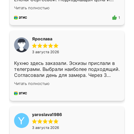
короткие сроки изготовления. Приехавший
Читать полностью
для замера сотрудник Владислав
предложил по моему эскизу самый
1
подходящий вариант шкафа. Немного его
видоизменил, получилось даже лучше, чем
я хотела.
Ярослава
3 августа 2026
Кухню здесь заказали. Эскизы прислали в
телеграмм. Выбрали наиболее подходящий.
Согласовали день для замера. Через 3
недели кухня была уже готова. Остались
Читать полностью
довольны работой. Спасибо Ренессанс
мебель за качественную работу!
yaroslava1986
3 августа 2026