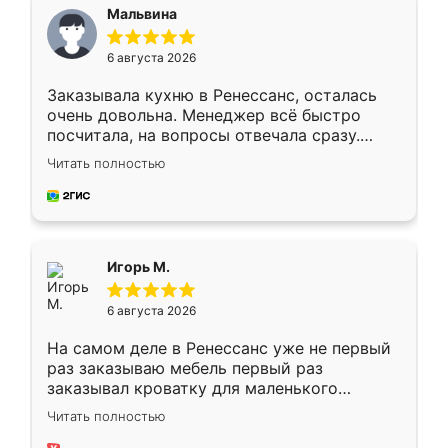
Мальвина
6 августа 2026
Заказывала кухню в Ренессанс, осталась
очень довольна. Менеджер всё быстро
посчитала, на вопросы отвечала сразу.
Замерщик приехал в субботу, подошёл к
Читать полностью
делу со всей ответственностью. Собрали
за день, ребята работали аккуратно, даже
пыли почти не было. Качество отличное,
ящики ходят плавно, ничего не скрипит.
Всё подошло как влитое.
Игорь М.
6 августа 2026
На самом деле в Ренессанс уже не первый
раз заказываю мебель первый раз
заказывал кроватку для маленького
ребёнка при его рождении ,во второй раз
Читать полностью
заказал шкаф-купе. По качеству очень