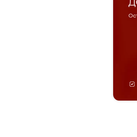
Д
Ост