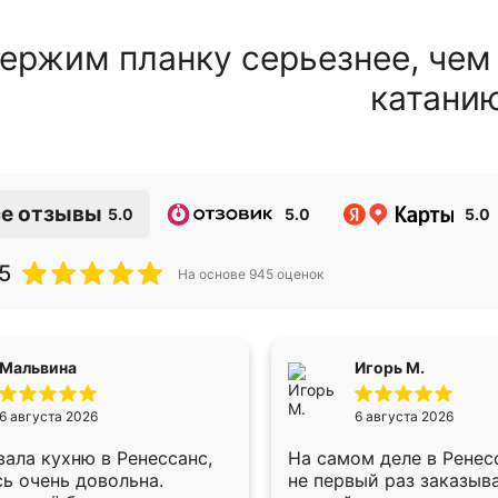
ержим планку серьезнее, чем
катани
е отзывы
5.0
5.0
5.0
5
На основе
945
оценок
Мальвина
Игорь М.
6 августа 2026
6 августа 2026
ала кухню в Ренессанс,
На самом деле в Ренес
ь очень довольна.
не первый раз заказыв