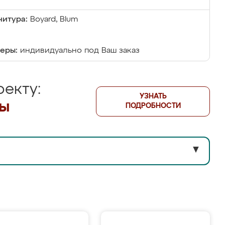
итура:
Boyard, Blum
еры:
индивидуально под Ваш заказ
екту:
УЗНАТЬ
лы
ПОДРОБНОСТИ
▼