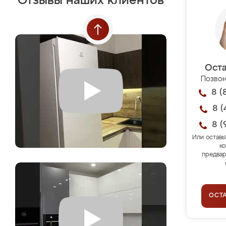
Отзывы наших клиентов
Оста
Позвон
8 (
8 (
8 (
Или оставь
ко
предвар
ОСТ