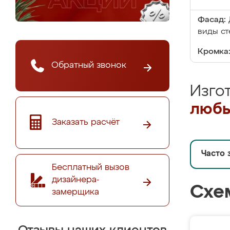
Фасад:
виды ст
Кромка
Обратный звонок
Изго
любы
Заказать расчёт
Часто 
Бесплатный вызов
дизайнера-
Схе
замерщика