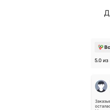
Д
Вс
5.0
из 
Заказыв
осталас