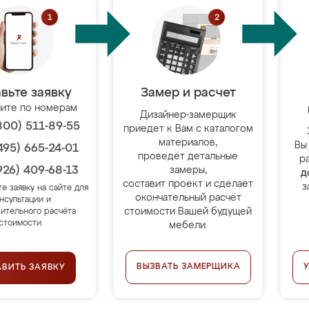
вьте заявку
Замер и расчет
ите по номерам
Дизайнер-замерщик
800) 511-89-55
приедет к Вам с каталогом
материалов,
Вы
495) 665-24-01
проведёт детальные
р
926) 409-68-13
замеры,
д
составит проект и сделает
з
те заявку на сайте для
окончательный расчёт
нсультации и
стоимости Вашей будущей
ительного расчёта
стоимости.
мебели.
ВЫЗВАТЬ ЗАМЕРЩИКА
АВИТЬ ЗАЯВКУ