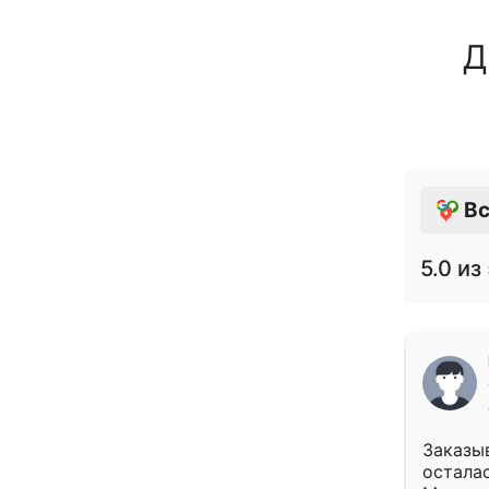
Д
Вс
5.0
из 
Заказыв
осталас