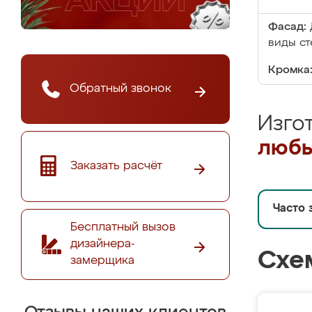
Фасад:
виды ст
Кромка
Обратный звонок
Изго
любы
Заказать расчёт
Часто 
Бесплатный вызов
дизайнера-
Схе
замерщика