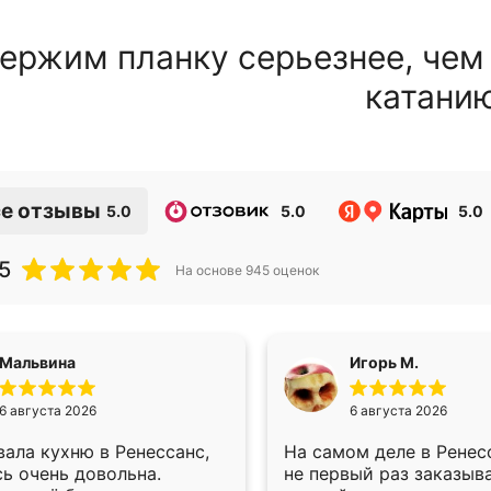
ержим планку серьезнее, чем
катани
е отзывы
5.0
5.0
5.0
5
На основе
945
оценок
Мальвина
Игорь М.
6 августа 2026
6 августа 2026
ала кухню в Ренессанс,
На самом деле в Ренес
ь очень довольна.
не первый раз заказыв