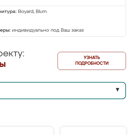
итура:
Boyard, Blum
еры:
индивидуально под Ваш заказ
екту:
УЗНАТЬ
лы
ПОДРОБНОСТИ
▼