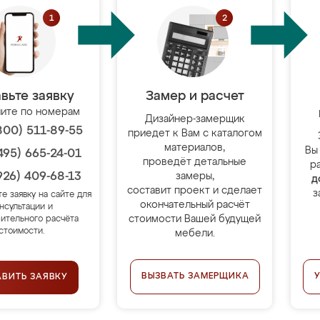
вьте заявку
Замер и расчет
ите по номерам
Дизайнер-замерщик
800) 511-89-55
приедет к Вам с каталогом
материалов,
Вы
495) 665-24-01
проведёт детальные
р
926) 409-68-13
замеры,
д
составит проект и сделает
з
те заявку на сайте для
окончательный расчёт
нсультации и
стоимости Вашей будущей
ительного расчёта
стоимости.
мебели.
ВЫЗВАТЬ ЗАМЕРЩИКА
АВИТЬ ЗАЯВКУ