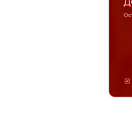
Д
Ост