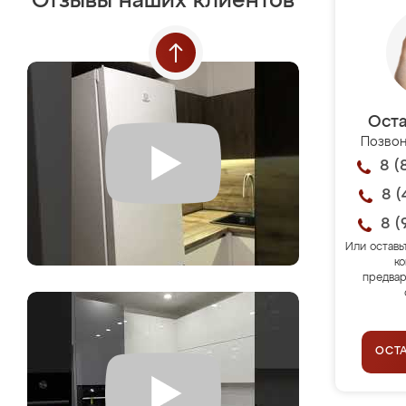
Отзывы наших клиентов
Оста
Позвон
8 (
8 (
8 (
Или оставь
ко
предвар
ОСТ