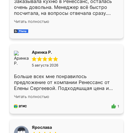
Заказывала кухню в Ренессанс, осталась
очень довольна. Менеджер всё быстро
посчитала, на вопросы отвечала сразу.
Замерщик приехал в субботу, подошёл к
Читать полностью
делу со всей ответственностью. Собрали
за день, ребята работали аккуратно, даже
пыли почти не было. Качество отличное,
ящики ходят плавно, ничего не скрипит.
Всё подошло как влитое.
Аринка Р.
5 августа 2026
Больше всех мне понравилось
предложение от компании Ренессанс от
Елены Сергеевой. Подходяшщая цена и
короткие сроки изготовления. Приехавший
Читать полностью
для замера сотрудник Владислав
предложил по моему эскизу самый
1
подходящий вариант шкафа. Немного его
видоизменил, получилось даже лучше, чем
я хотела.
Ярослава