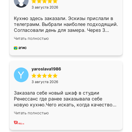
3 августа 2026
Кухню здесь заказали. Эскизы прислали в
телеграмм. Выбрали наиболее подходящий.
Согласовали день для замера. Через 3
недели кухня была уже готова. Остались
Читать полностью
довольны работой. Спасибо Ренессанс
мебель за качественную работу!
yaroslava1986
3 августа 2026
Заказала себе новый шкаф в студии
Ренессанс где ранее заказывала себе
новую кухню.Чего искать, когда качеством
вполне довольна. Служит кухня уже почти
Читать полностью
два года, нареканий нет.