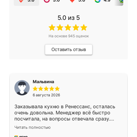
5.0
из 5
На основе
945
оценок
Оставить отзыв
Мальвина
6 августа 2026
Заказывала кухню в Ренессанс, осталась
очень довольна. Менеджер всё быстро
посчитала, на вопросы отвечала сразу.
Замерщик приехал в субботу, подошёл к
Читать полностью
делу со всей ответственностью. Собрали