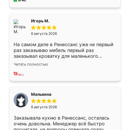
за день, ребята работали аккуратно, даже
пыли почти не было. Качество отличное,
ящики ходят плавно, ничего не скрипит.
Всё подошло как влитое.
Игорь М.
6 августа 2026
На самом деле в Ренессанс уже не первый
раз заказываю мебель первый раз
заказывал кроватку для маленького
ребёнка при его рождении ,во второй раз
Читать полностью
заказал шкаф-купе. По качеству очень
хорошее сборка достаточно быстрая,
также адекватные цены. До этого
сравнивал с разными конкурентами в этом
сегменте ,выбор у конкурентов куда
Мальвина
меньше, здесь же он более разнообразный.
Мне нравится ,если что-то потребуется из
6 августа 2026
мебели буду заказывать только здесь.
Заказывала кухню в Ренессанс, осталась
очень довольна. Менеджер всё быстро
посчитала, на вопросы отвечала сразу.