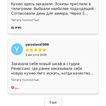
Кухню здесь заказали. Эскизы прислали в
телеграмм. Выбрали наиболее подходящий.
Согласовали день для замера. Через 3
недели кухня была уже готова. Остались
Читать полностью
довольны работой. Спасибо Ренессанс
мебель за качественную работу!
yaroslava1986
3 августа 2026
Заказала себе новый шкаф в студии
Ренессанс где ранее заказывала себе
новую кухню.Чего искать, когда качеством
вполне довольна. Служит кухня уже почти
Читать полностью
два года, нареканий нет.
Еще