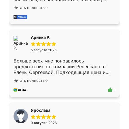
Замерщик приехал в субботу, подошёл к
Читать полностью
делу со всей ответственностью. Собрали
за день, ребята работали аккуратно, даже
пыли почти не было. Качество отличное,
ящики ходят плавно, ничего не скрипит.
Всё подошло как влитое.
Аринка Р.
5 августа 2026
Больше всех мне понравилось
предложение от компании Ренессанс от
Елены Сергеевой. Подходяшщая цена и
короткие сроки изготовления. Приехавший
Читать полностью
для замера сотрудник Владислав
предложил по моему эскизу самый
1
подходящий вариант шкафа. Немного его
видоизменил, получилось даже лучше, чем
я хотела.
Ярослава
3 августа 2026