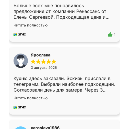
Больше всех мне понравилось
предложение от компании Ренессанс от
Елены Сергеевой. Подходяшщая цена и
короткие сроки изготовления. Приехавший
Читать полностью
для замера сотрудник Владислав
предложил по моему эскизу самый
1
подходящий вариант шкафа. Немного его
видоизменил, получилось даже лучше, чем
я хотела.
Ярослава
3 августа 2026
Кухню здесь заказали. Эскизы прислали в
телеграмм. Выбрали наиболее подходящий.
Согласовали день для замера. Через 3
недели кухня была уже готова. Остались
Читать полностью
довольны работой. Спасибо Ренессанс
мебель за качественную работу!
yaroslava1986