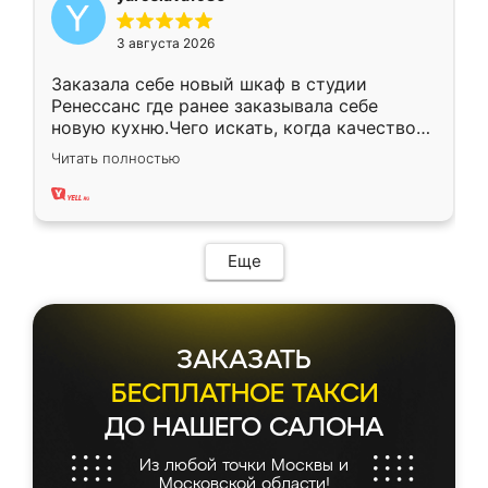
3 августа 2026
Заказала себе новый шкаф в студии
Ренессанс где ранее заказывала себе
новую кухню.Чего искать, когда качеством
вполне довольна. Служит кухня уже почти
Читать полностью
два года, нареканий нет.
Еще
ЗАКАЗАТЬ
БЕСПЛАТНОЕ ТАКСИ
ДО НАШЕГО САЛОНА
Из любой точки Москвы и
Московской области!