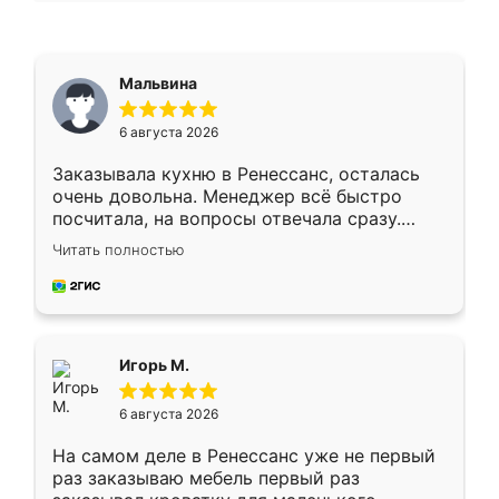
Мальвина
6 августа 2026
Заказывала кухню в Ренессанс, осталась
очень довольна. Менеджер всё быстро
посчитала, на вопросы отвечала сразу.
Замерщик приехал в субботу, подошёл к
Читать полностью
делу со всей ответственностью. Собрали
за день, ребята работали аккуратно, даже
пыли почти не было. Качество отличное,
ящики ходят плавно, ничего не скрипит.
Всё подошло как влитое.
Игорь М.
6 августа 2026
На самом деле в Ренессанс уже не первый
раз заказываю мебель первый раз