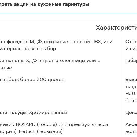
реть акции на кухонные гарнитуры
Характерист
ал фасадов:
МДФ, покрытые плёнкой ПВХ, или
Сто
материал на ваш выбор
из и
я панель:
ХДФ в цвет столешницы или с
Габа
чатью
а выбор, более 300 цветов
Выка
танд
Hett
без 
ля посуды:
Хромированная
Цоко
ники :
BOYARD (Россия) или премиум класса
Аксе
встрия), Hettich (Германия)
волш