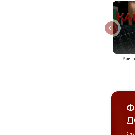
Как 
Ф
Д
Ост