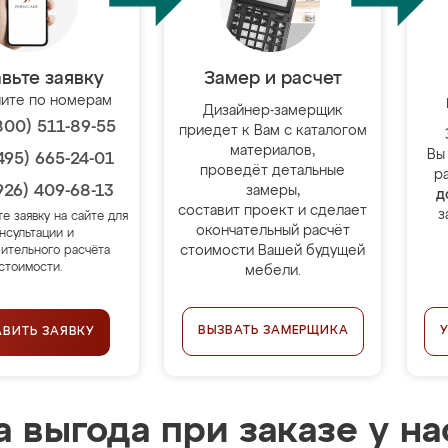
вьте заявку
Замер и расчет
ите по номерам
Дизайнер-замерщик
800) 511-89-55
приедет к Вам с каталогом
материалов,
Вы
495) 665-24-01
проведёт детальные
р
926) 409-68-13
замеры,
д
составит проект и сделает
з
те заявку на сайте для
окончательный расчёт
нсультации и
стоимости Вашей будущей
ительного расчёта
стоимости.
мебели.
ВЫЗВАТЬ ЗАМЕРЩИКА
АВИТЬ ЗАЯВКУ
 выгода при заказе у на