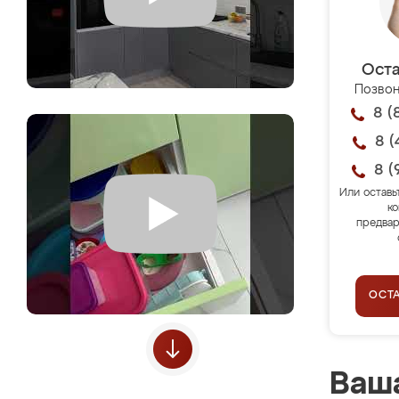
Оста
Позвон
8 (
8 (
8 (
Или оставь
ко
предвар
ОСТ
Ваша