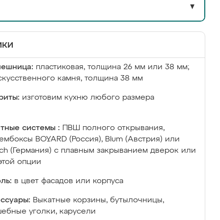
▼
ики
лешница:
пластиковая, толщина 26 мм или 38 мм;
скусственного камня, толщина 38 мм
риты:
изготовим кухню любого размера
тные системы :
ПВШ полного открывания,
ембоксы BOYARD (Россия), Blum (Австрия) или
ich (Германия) с плавным закрыванием дверок или
этой опции
ль:
в цвет фасадов или корпуса
ссуары:
Выкатные корзины, бутылочницы,
ебные уголки, карусели