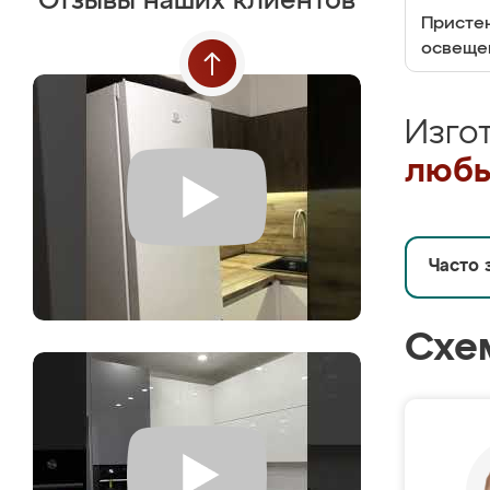
Отзывы наших клиентов
Пристен
освеще
Изго
любы
Часто 
Схе