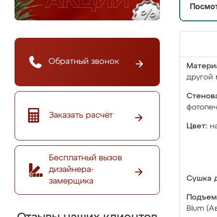
Посмот
Обратный звонок
Матери
другой 
Стенова
фотопе
Заказать расчёт
Цвет:
н
Бесплатный вызов
дизайнера-
Сушка д
замерщика
Подъем
Blum (А