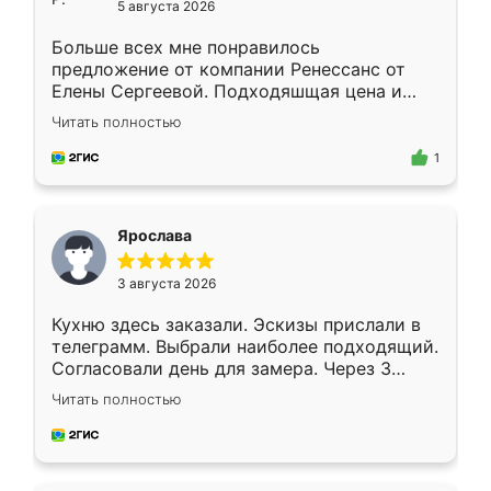
5 августа 2026
Больше всех мне понравилось
предложение от компании Ренессанс от
Елены Сергеевой. Подходяшщая цена и
короткие сроки изготовления. Приехавший
Читать полностью
для замера сотрудник Владислав
предложил по моему эскизу самый
1
подходящий вариант шкафа. Немного его
видоизменил, получилось даже лучше, чем
я хотела.
Ярослава
3 августа 2026
Кухню здесь заказали. Эскизы прислали в
телеграмм. Выбрали наиболее подходящий.
Согласовали день для замера. Через 3
недели кухня была уже готова. Остались
Читать полностью
довольны работой. Спасибо Ренессанс
мебель за качественную работу!