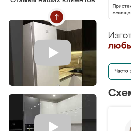
Отзывы наших клиентов
Пристен
освеще
Изго
любы
Часто 
Схе