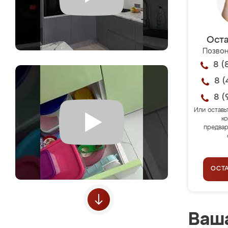
Оста
Позвон
8 (
8 (
8 (
Или оставь
ко
предвар
ОСТ
Ваша