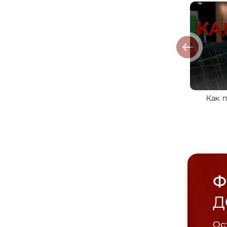
Как 
Ф
Д
Ост