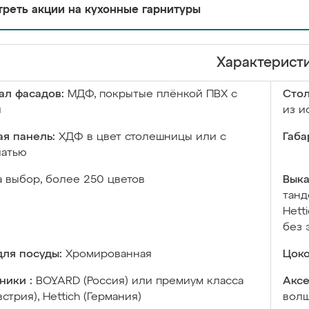
реть акции на кухонные гарнитуры
Характерист
ал фасадов:
МДФ, покрытые плёнкой ПВХ с
Сто
й
из и
я панель:
ХДФ в цвет столешницы или с
Габа
чатью
а выбор, более 250 цветов
Выка
танд
Hett
без 
ля посуды:
Хромированная
Цоко
ники :
BOYARD (Россия) или премиум класса
Аксе
встрия), Hettich (Германия)
волш