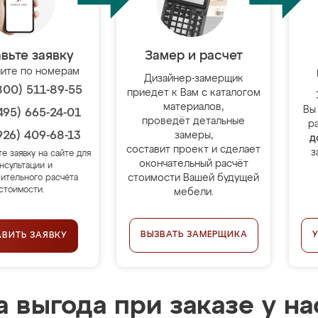
вьте заявку
Замер и расчет
ите по номерам
Дизайнер-замерщик
800) 511-89-55
приедет к Вам с каталогом
материалов,
Вы
495) 665-24-01
проведёт детальные
р
926) 409-68-13
замеры,
д
составит проект и сделает
з
те заявку на сайте для
окончательный расчёт
нсультации и
стоимости Вашей будущей
ительного расчёта
стоимости.
мебели.
ВЫЗВАТЬ ЗАМЕРЩИКА
АВИТЬ ЗАЯВКУ
 выгода при заказе у на