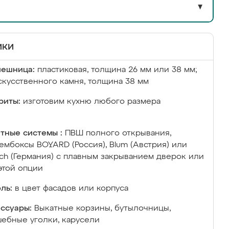
▼
ики
лешница:
пластиковая, толщина 26 мм или 38 мм;
скусственного камня, толщина 38 мм
риты:
изготовим кухню любого размера
тные системы :
ПВШ полного открывания,
ембоксы BOYARD (Россия), Blum (Австрия) или
ich (Германия) с плавным закрыванием дверок или
этой опции
ль:
в цвет фасадов или корпуса
ссуары:
Выкатные корзины, бутылочницы,
ебные уголки, карусели