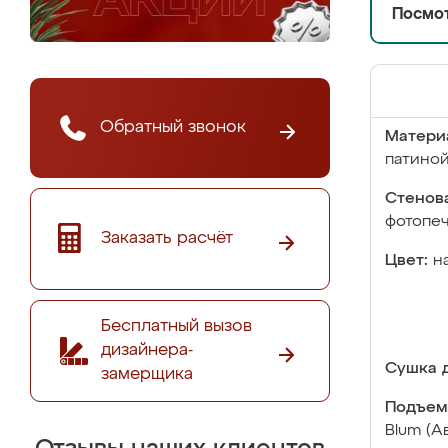
Посмот
Обратный звонок
Матери
патино
Стенова
фотопе
Заказать расчёт
Цвет:
н
Бесплатный вызов
дизайнера-
Сушка д
замерщика
Подъем
Blum (А