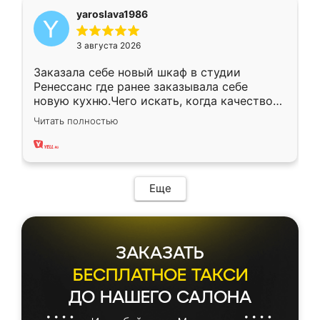
yaroslava1986
3 августа 2026
Заказала себе новый шкаф в студии
Ренессанс где ранее заказывала себе
новую кухню.Чего искать, когда качеством
вполне довольна. Служит кухня уже почти
Читать полностью
два года, нареканий нет.
Еще
ЗАКАЗАТЬ
БЕСПЛАТНОЕ ТАКСИ
ДО НАШЕГО САЛОНА