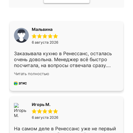
Мальвина
6 августа 2026
Заказывала кухню в Ренессанс, осталась
очень довольна. Менеджер всё быстро
посчитала, на вопросы отвечала сразу.
Замерщик приехал в субботу, подошёл к
Читать полностью
делу со всей ответственностью. Собрали
за день, ребята работали аккуратно, даже
пыли почти не было. Качество отличное,
ящики ходят плавно, ничего не скрипит.
Всё подошло как влитое.
Игорь М.
6 августа 2026
На самом деле в Ренессанс уже не первый