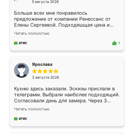
5 августа 2026
Больше всех мне понравилось
предложение от компании Ренессанс от
Елены Сергеевой. Подходяшщая цена и
короткие сроки изготовления. Приехавший
Читать полностью
для замера сотрудник Владислав
предложил по моему эскизу самый
1
подходящий вариант шкафа. Немного его
видоизменил, получилось даже лучше, чем
я хотела.
Ярослава
3 августа 2026
Кухню здесь заказали. Эскизы прислали в
телеграмм. Выбрали наиболее подходящий.
Согласовали день для замера. Через 3
недели кухня была уже готова. Остались
Читать полностью
довольны работой. Спасибо Ренессанс
мебель за качественную работу!