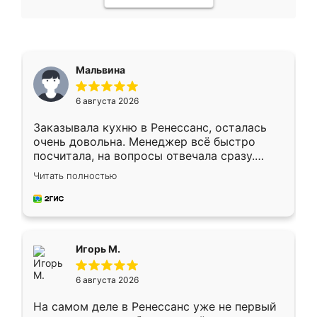
Мальвина
6 августа 2026
Заказывала кухню в Ренессанс, осталась
очень довольна. Менеджер всё быстро
посчитала, на вопросы отвечала сразу.
Замерщик приехал в субботу, подошёл к
Читать полностью
делу со всей ответственностью. Собрали
за день, ребята работали аккуратно, даже
пыли почти не было. Качество отличное,
ящики ходят плавно, ничего не скрипит.
Всё подошло как влитое.
Игорь М.
6 августа 2026
На самом деле в Ренессанс уже не первый