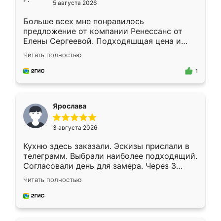
5 августа 2026
Больше всех мне понравилось
предложение от компании Ренессанс от
Елены Сергеевой. Подходяшщая цена и
короткие сроки изготовления. Приехавший
Читать полностью
для замера сотрудник Владислав
предложил по моему эскизу самый
1
подходящий вариант шкафа. Немного его
видоизменил, получилось даже лучше, чем
я хотела.
Ярослава
3 августа 2026
Кухню здесь заказали. Эскизы прислали в
телеграмм. Выбрали наиболее подходящий.
Согласовали день для замера. Через 3
недели кухня была уже готова. Остались
Читать полностью
довольны работой. Спасибо Ренессанс
мебель за качественную работу!