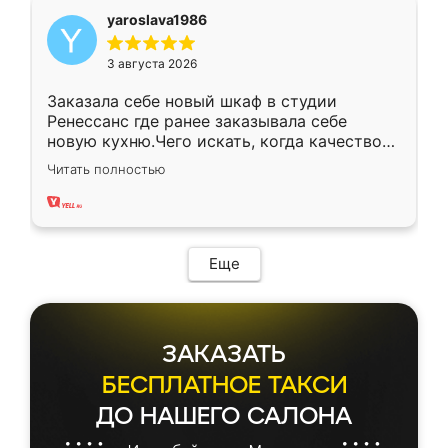
yaroslava1986
3 августа 2026
Заказала себе новый шкаф в студии
Ренессанс где ранее заказывала себе
новую кухню.Чего искать, когда качеством
вполне довольна. Служит кухня уже почти
Читать полностью
два года, нареканий нет.
Еще
ЗАКАЗАТЬ
БЕСПЛАТНОЕ ТАКСИ
ДО НАШЕГО САЛОНА