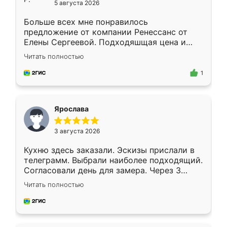
5 августа 2026
Больше всех мне понравилось
предложение от компании Ренессанс от
Елены Сергеевой. Подходяшщая цена и
короткие сроки изготовления. Приехавший
Читать полностью
для замера сотрудник Владислав
предложил по моему эскизу самый
1
подходящий вариант шкафа. Немного его
видоизменил, получилось даже лучше, чем
я хотела.
Ярослава
3 августа 2026
Кухню здесь заказали. Эскизы прислали в
телеграмм. Выбрали наиболее подходящий.
Согласовали день для замера. Через 3
недели кухня была уже готова. Остались
Читать полностью
довольны работой. Спасибо Ренессанс
мебель за качественную работу!