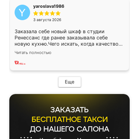
yaroslava1986
3 августа 2026
Заказала себе новый шкаф в студии
Ренессанс где ранее заказывала себе
новую кухню.Чего искать, когда качеством
вполне довольна. Служит кухня уже почти
Читать полностью
два года, нареканий нет.
Еще
ЗАКАЗАТЬ
БЕСПЛАТНОЕ ТАКСИ
ДО НАШЕГО САЛОНА