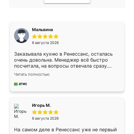
Мальвина
6 августа 2026
Заказывала кухню в Ренессанс, осталась
очень довольна. Менеджер всё быстро
посчитала, на вопросы отвечала сразу.
Замерщик приехал в субботу, подошёл к
Читать полностью
делу со всей ответственностью. Собрали
за день, ребята работали аккуратно, даже
пыли почти не было. Качество отличное,
ящики ходят плавно, ничего не скрипит.
Всё подошло как влитое.
Игорь М.
6 августа 2026
На самом деле в Ренессанс уже не первый