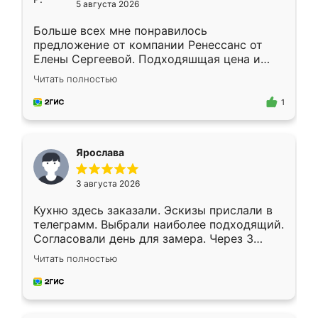
5 августа 2026
Больше всех мне понравилось
предложение от компании Ренессанс от
Елены Сергеевой. Подходяшщая цена и
короткие сроки изготовления. Приехавший
Читать полностью
для замера сотрудник Владислав
предложил по моему эскизу самый
1
подходящий вариант шкафа. Немного его
видоизменил, получилось даже лучше, чем
я хотела.
Ярослава
3 августа 2026
Кухню здесь заказали. Эскизы прислали в
телеграмм. Выбрали наиболее подходящий.
Согласовали день для замера. Через 3
недели кухня была уже готова. Остались
Читать полностью
довольны работой. Спасибо Ренессанс
мебель за качественную работу!