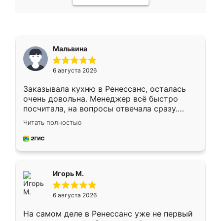
Мальвина
6 августа 2026
Заказывала кухню в Ренессанс, осталась
очень довольна. Менеджер всё быстро
посчитала, на вопросы отвечала сразу.
Замерщик приехал в субботу, подошёл к
Читать полностью
делу со всей ответственностью. Собрали
за день, ребята работали аккуратно, даже
пыли почти не было. Качество отличное,
ящики ходят плавно, ничего не скрипит.
Всё подошло как влитое.
Игорь М.
6 августа 2026
На самом деле в Ренессанс уже не первый