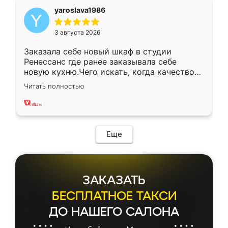
yaroslava1986
3 августа 2026
Заказала себе новый шкаф в студии
Ренессанс где ранее заказывала себе
новую кухню.Чего искать, когда качеством
вполне довольна. Служит кухня уже почти
Читать полностью
два года, нареканий нет.
Еще
ЗАКАЗАТЬ
БЕСПЛАТНОЕ ТАКСИ
ДО НАШЕГО САЛОНА