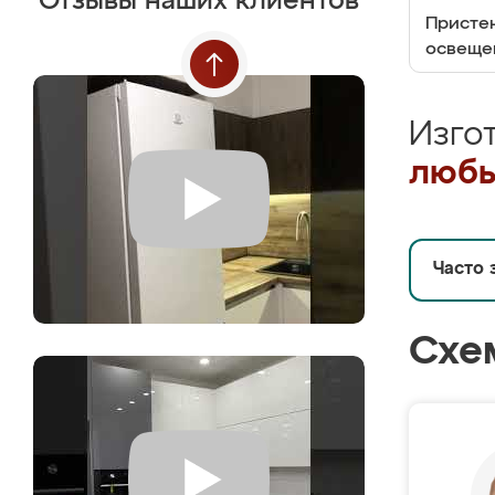
Отзывы наших клиентов
Пристен
освеще
Изго
любы
Часто 
Схе