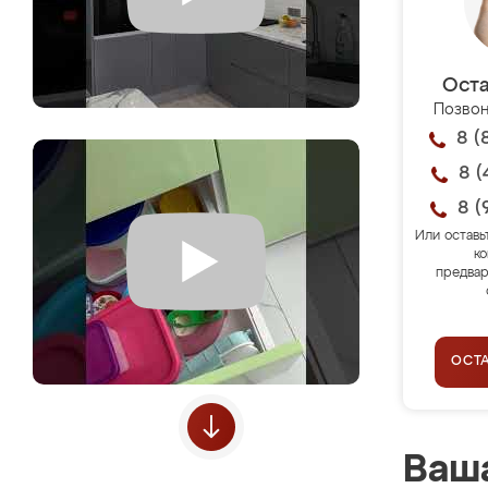
Оста
Позвон
8 (
8 (
8 (
Или оставь
ко
предвар
ОСТ
Ваша