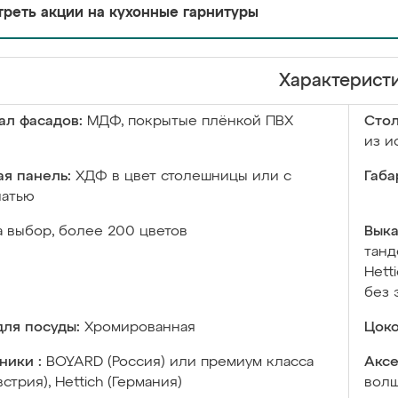
реть акции на кухонные гарнитуры
Характерист
ал фасадов:
МДФ, покрытые плёнкой ПВХ
Сто
из и
я панель:
ХДФ в цвет столешницы или с
Габа
чатью
а выбор, более 200 цветов
Выка
танд
Hett
без 
ля посуды:
Хромированная
Цоко
ники :
BOYARD (Россия) или премиум класса
Аксе
встрия), Hettich (Германия)
волш