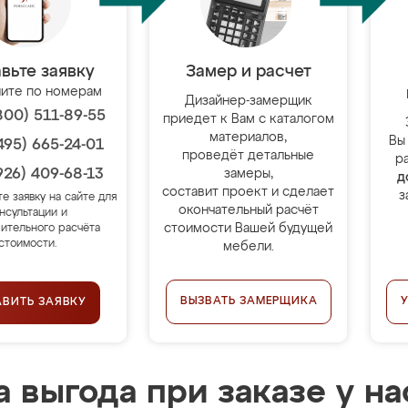
вьте заявку
Замер и расчет
ите по номерам
Дизайнер-замерщик
800) 511-89-55
приедет к Вам с каталогом
материалов,
Вы
495) 665-24-01
проведёт детальные
р
926) 409-68-13
замеры,
д
составит проект и сделает
з
те заявку на сайте для
окончательный расчёт
нсультации и
стоимости Вашей будущей
ительного расчёта
стоимости.
мебели.
ВЫЗВАТЬ ЗАМЕРЩИКА
АВИТЬ ЗАЯВКУ
 выгода при заказе у на