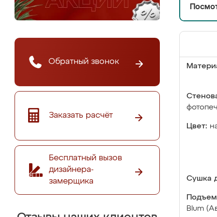
Посмот
Обратный звонок
Матери
Стенова
фотопе
Заказать расчёт
Цвет:
н
Бесплатный вызов
дизайнера-
Сушка д
замерщика
Подъем
Blum (А