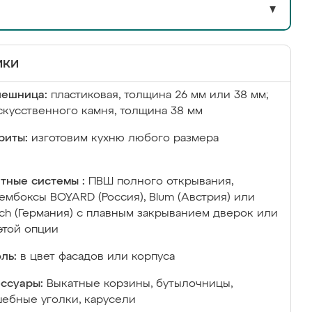
▼
ики
лешница:
пластиковая, толщина 26 мм или 38 мм;
скусственного камня, толщина 38 мм
риты:
изготовим кухню любого размера
тные системы :
ПВШ полного открывания,
ембоксы BOYARD (Россия), Blum (Австрия) или
ich (Германия) с плавным закрыванием дверок или
этой опции
ль:
в цвет фасадов или корпуса
ссуары:
Выкатные корзины, бутылочницы,
ебные уголки, карусели