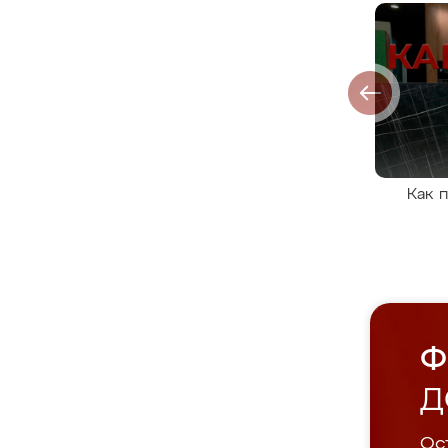
Как 
Ф
Д
Ост