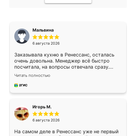
Мальвина
6 августа 2026
Заказывала кухню в Ренессанс, осталась
очень довольна. Менеджер всё быстро
посчитала, на вопросы отвечала сразу.
Замерщик приехал в субботу, подошёл к
Читать полностью
делу со всей ответственностью. Собрали
за день, ребята работали аккуратно, даже
пыли почти не было. Качество отличное,
ящики ходят плавно, ничего не скрипит.
Всё подошло как влитое.
Игорь М.
6 августа 2026
На самом деле в Ренессанс уже не первый