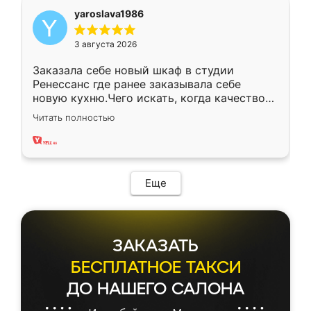
yaroslava1986
3 августа 2026
Заказала себе новый шкаф в студии
Ренессанс где ранее заказывала себе
новую кухню.Чего искать, когда качеством
вполне довольна. Служит кухня уже почти
Читать полностью
два года, нареканий нет.
Еще
ЗАКАЗАТЬ
БЕСПЛАТНОЕ ТАКСИ
ДО НАШЕГО САЛОНА