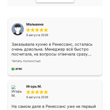
Мальвина
6 августа 2026
Заказывала кухню в Ренессанс, осталась
очень довольна. Менеджер всё быстро
посчитала, на вопросы отвечала сразу.
Замерщик приехал в субботу, подошёл к
Читать полностью
делу со всей ответственностью. Собрали
за день, ребята работали аккуратно, даже
пыли почти не было. Качество отличное,
ящики ходят плавно, ничего не скрипит.
Всё подошло как влитое.
Игорь М.
6 августа 2026
На самом деле в Ренессанс уже не первый