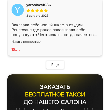
yaroslava1986
3 августа 2026
Заказала себе новый шкаф в студии
Ренессанс где ранее заказывала себе
новую кухню.Чего искать, когда качеством
вполне довольна. Служит кухня уже почти
Читать полностью
два года, нареканий нет.
Еще
ЗАКАЗАТЬ
БЕСПЛАТНОЕ ТАКСИ
ДО НАШЕГО САЛОНА