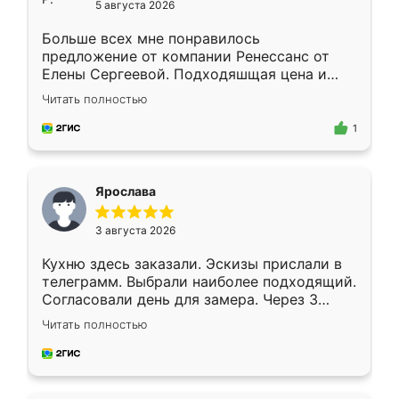
5 августа 2026
Больше всех мне понравилось
предложение от компании Ренессанс от
Елены Сергеевой. Подходяшщая цена и
короткие сроки изготовления. Приехавший
Читать полностью
для замера сотрудник Владислав
предложил по моему эскизу самый
1
подходящий вариант шкафа. Немного его
видоизменил, получилось даже лучше, чем
я хотела.
Ярослава
3 августа 2026
Кухню здесь заказали. Эскизы прислали в
телеграмм. Выбрали наиболее подходящий.
Согласовали день для замера. Через 3
недели кухня была уже готова. Остались
Читать полностью
довольны работой. Спасибо Ренессанс
мебель за качественную работу!