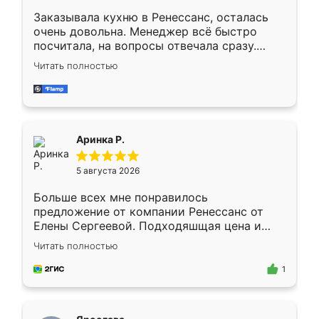
Заказывала кухню в Ренессанс, осталась
очень довольна. Менеджер всё быстро
посчитала, на вопросы отвечала сразу.
Замерщик приехал в субботу, подошёл к
Читать полностью
делу со всей ответственностью. Собрали
за день, ребята работали аккуратно, даже
пыли почти не было. Качество отличное,
ящики ходят плавно, ничего не скрипит.
Всё подошло как влитое.
Аринка Р.
5 августа 2026
Больше всех мне понравилось
предложение от компании Ренессанс от
Елены Сергеевой. Подходяшщая цена и
короткие сроки изготовления. Приехавший
Читать полностью
для замера сотрудник Владислав
предложил по моему эскизу самый
1
подходящий вариант шкафа. Немного его
видоизменил, получилось даже лучше, чем
я хотела.