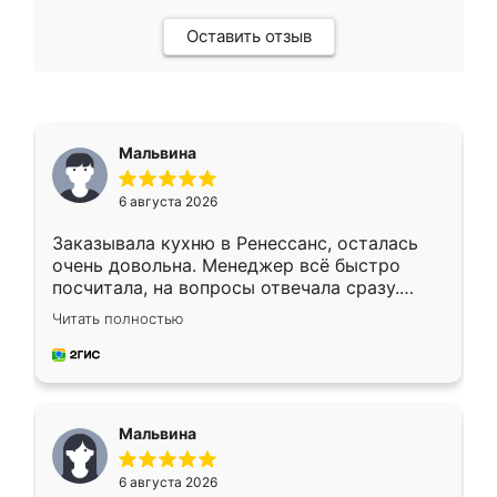
Оставить отзыв
Мальвина
6 августа 2026
Заказывала кухню в Ренессанс, осталась
очень довольна. Менеджер всё быстро
посчитала, на вопросы отвечала сразу.
Замерщик приехал в субботу, подошёл к
Читать полностью
делу со всей ответственностью. Собрали
за день, ребята работали аккуратно, даже
пыли почти не было. Качество отличное,
ящики ходят плавно, ничего не скрипит.
Всё подошло как влитое.
Мальвина
6 августа 2026