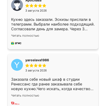
Ярослава
3 августа 2026
Кухню здесь заказали. Эскизы прислали в
телеграмм. Выбрали наиболее подходящий.
Согласовали день для замера. Через 3
недели кухня была уже готова. Остались
Читать полностью
довольны работой. Спасибо Ренессанс
мебель за качественную работу!
yaroslava1986
3 августа 2026
Заказала себе новый шкаф в студии
Ренессанс где ранее заказывала себе
новую кухню.Чего искать, когда качеством
вполне довольна. Служит кухня уже почти
Читать полностью
два года, нареканий нет.