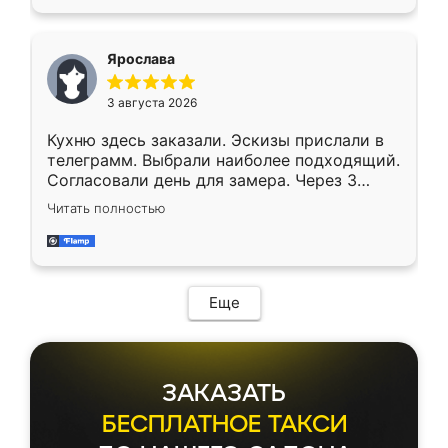
Ярослава
3 августа 2026
Кухню здесь заказали. Эскизы прислали в
телеграмм. Выбрали наиболее подходящий.
Согласовали день для замера. Через 3
недели кухня была уже готова. Остались
Читать полностью
довольны работой. Спасибо Ренессанс
мебель за качественную работу!
Еще
ЗАКАЗАТЬ
БЕСПЛАТНОЕ ТАКСИ