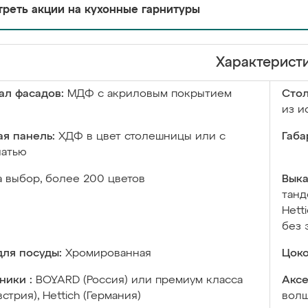
реть акции на кухонные гарнитуры
Характерист
ал фасадов:
МДФ с акриловым покрытием
Сто
из и
я панель:
ХДФ в цвет столешницы или с
Габа
чатью
а выбор, более 200 цветов
Выка
танд
Hett
без 
ля посуды:
Хромированная
Цоко
ники :
BOYARD (Россия) или премиум класса
Аксе
встрия), Hettich (Германия)
волш