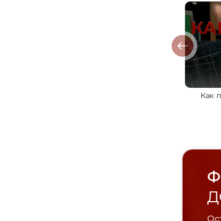
Как 
Ф
Д
Ост