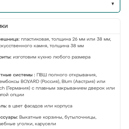
▼
ики
лешница:
пластиковая, толщина 26 мм или 38 мм;
скусственного камня, толщина 38 мм
риты:
изготовим кухню любого размера
тные системы :
ПВШ полного открывания,
ембоксы BOYARD (Россия), Blum (Австрия) или
ich (Германия) с плавным закрыванием дверок или
этой опции
ль:
в цвет фасадов или корпуса
ссуары:
Выкатные корзины, бутылочницы,
ебные уголки, карусели