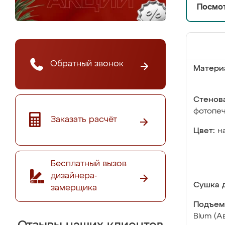
Посмот
Обратный звонок
Матери
Стенова
фотопе
Заказать расчёт
Цвет:
н
Бесплатный вызов
дизайнера-
Сушка д
замерщика
Подъем
Blum (А