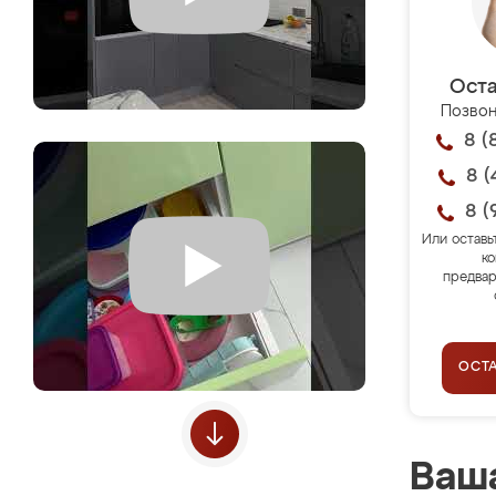
Оста
Позвон
8 (
8 (
8 (
Или оставь
ко
предвар
ОСТ
Ваша