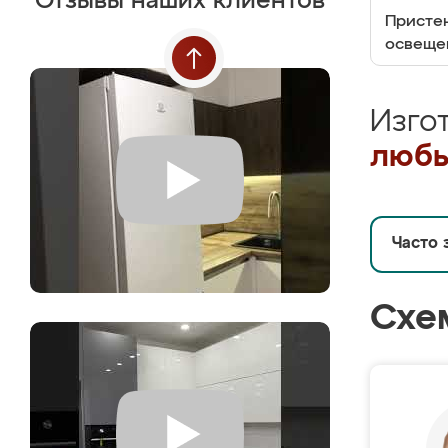
Отзывы наших клиентов
Пристен
освеще
Изго
любы
Часто 
Схе