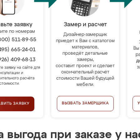
вьте заявку
Замер и расчет
ите по номерам
Дизайнер-замерщик
800) 511-89-55
приедет к Вам с каталогом
материалов,
Вы
495) 665-24-01
проведёт детальные
р
926) 409-68-13
замеры,
д
составит проект и сделает
з
те заявку на сайте для
окончательный расчёт
нсультации и
стоимости Вашей будущей
ительного расчёта
стоимости.
мебели.
ВЫЗВАТЬ ЗАМЕРЩИКА
АВИТЬ ЗАЯВКУ
 выгода при заказе у на