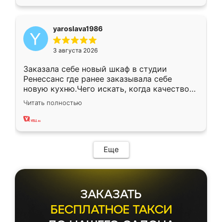
yaroslava1986
3 августа 2026
Заказала себе новый шкаф в студии
Ренессанс где ранее заказывала себе
новую кухню.Чего искать, когда качеством
вполне довольна. Служит кухня уже почти
Читать полностью
два года, нареканий нет.
Еще
ЗАКАЗАТЬ
БЕСПЛАТНОЕ ТАКСИ