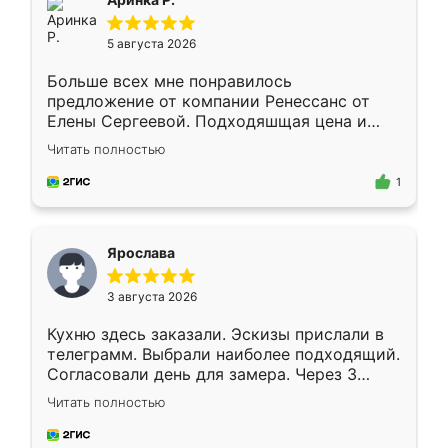
5 августа 2026
Больше всех мне понравилось
предложение от компании Ренессанс от
Елены Сергеевой. Подходяшщая цена и
короткие сроки изготовления. Приехавший
Читать полностью
для замера сотрудник Владислав
предложил по моему эскизу самый
1
подходящий вариант шкафа. Немного его
видоизменил, получилось даже лучше, чем
я хотела.
Ярослава
3 августа 2026
Кухню здесь заказали. Эскизы прислали в
телеграмм. Выбрали наиболее подходящий.
Согласовали день для замера. Через 3
недели кухня была уже готова. Остались
Читать полностью
довольны работой. Спасибо Ренессанс
мебель за качественную работу!