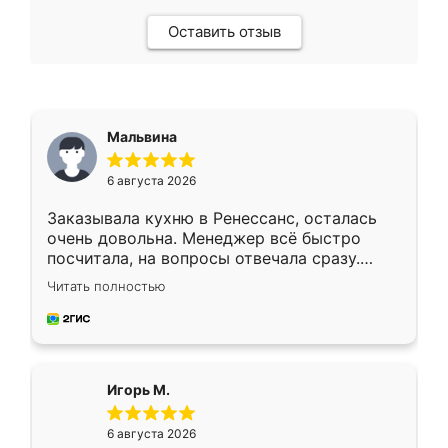
Оставить отзыв
Мальвина
6 августа 2026
Заказывала кухню в Ренессанс, осталась
очень довольна. Менеджер всё быстро
посчитала, на вопросы отвечала сразу.
Замерщик приехал в субботу, подошёл к
Читать полностью
делу со всей ответственностью. Собрали
за день, ребята работали аккуратно, даже
пыли почти не было. Качество отличное,
ящики ходят плавно, ничего не скрипит.
Всё подошло как влитое.
Игорь М.
6 августа 2026