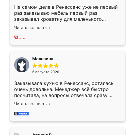
На самом деле в Ренессанс уже не первый
раз заказываю мебель первый раз
заказывал кроватку для маленького
ребёнка при его рождении ,во второй раз
Читать полностью
заказал шкаф-купе. По качеству очень
хорошее сборка достаточно быстрая,
также адекватные цены. До этого
сравнивал с разными конкурентами в этом
сегменте ,выбор у конкурентов куда
Мальвина
меньше, здесь же он более разнообразный.
Мне нравится ,если что-то потребуется из
6 августа 2026
мебели буду заказывать только здесь.
Заказывала кухню в Ренессанс, осталась
очень довольна. Менеджер всё быстро
посчитала, на вопросы отвечала сразу.
Замерщик приехал в субботу, подошёл к
Читать полностью
делу со всей ответственностью. Собрали
за день, ребята работали аккуратно, даже
пыли почти не было. Качество отличное,
ящики ходят плавно, ничего не скрипит.
Всё подошло как влитое.
Аринка Р.