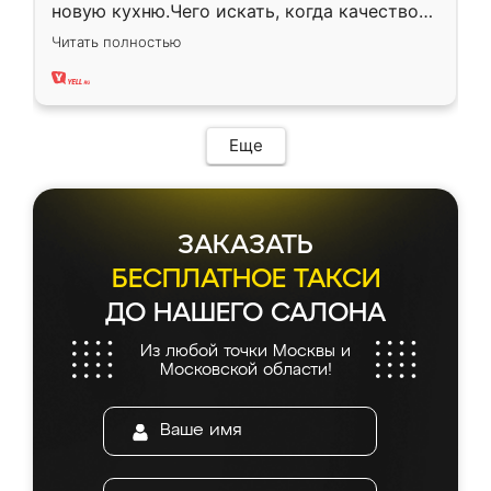
новую кухню.Чего искать, когда качеством
вполне довольна. Служит кухня уже почти
Читать полностью
два года, нареканий нет.
Еще
ЗАКАЗАТЬ
БЕСПЛАТНОЕ ТАКСИ
ДО НАШЕГО САЛОНА
Из любой точки Москвы и
Московской области!