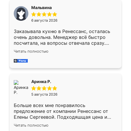
сегменте ,выбор у конкурентов куда
Мальвина
меньше, здесь же он более разнообразный.
Мне нравится ,если что-то потребуется из
6 августа 2026
мебели буду заказывать только здесь.
Заказывала кухню в Ренессанс, осталась
очень довольна. Менеджер всё быстро
посчитала, на вопросы отвечала сразу.
Замерщик приехал в субботу, подошёл к
Читать полностью
делу со всей ответственностью. Собрали
за день, ребята работали аккуратно, даже
пыли почти не было. Качество отличное,
ящики ходят плавно, ничего не скрипит.
Всё подошло как влитое.
Аринка Р.
5 августа 2026
Больше всех мне понравилось
предложение от компании Ренессанс от
Елены Сергеевой. Подходяшщая цена и
короткие сроки изготовления. Приехавший
Читать полностью
для замера сотрудник Владислав