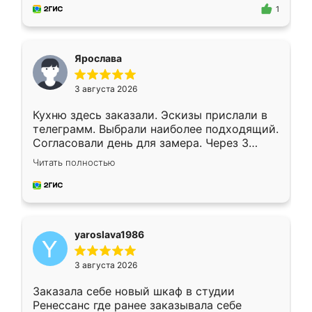
предложил по моему эскизу самый
1
подходящий вариант шкафа. Немного его
видоизменил, получилось даже лучше, чем
я хотела.
Ярослава
3 августа 2026
Кухню здесь заказали. Эскизы прислали в
телеграмм. Выбрали наиболее подходящий.
Согласовали день для замера. Через 3
недели кухня была уже готова. Остались
Читать полностью
довольны работой. Спасибо Ренессанс
мебель за качественную работу!
yaroslava1986
3 августа 2026
Заказала себе новый шкаф в студии
Ренессанс где ранее заказывала себе