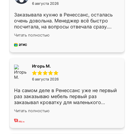
6 августа 2026
Заказывала кухню в Ренессанс, осталась
очень довольна. Менеджер всё быстро
посчитала, на вопросы отвечала сразу.
Замерщик приехал в субботу, подошёл к
Читать полностью
делу со всей ответственностью. Собрали
за день, ребята работали аккуратно, даже
пыли почти не было. Качество отличное,
ящики ходят плавно, ничего не скрипит.
Всё подошло как влитое.
Игорь М.
6 августа 2026
На самом деле в Ренессанс уже не первый
раз заказываю мебель первый раз
заказывал кроватку для маленького
ребёнка при его рождении ,во второй раз
Читать полностью
заказал шкаф-купе. По качеству очень
хорошее сборка достаточно быстрая,
также адекватные цены. До этого
сравнивал с разными конкурентами в этом