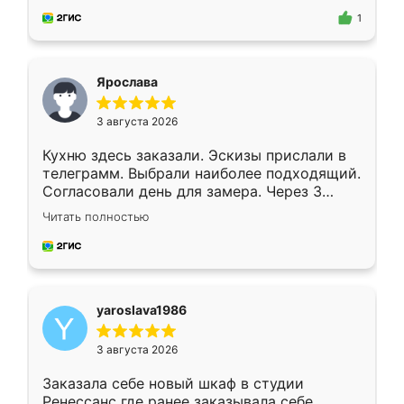
предложил по моему эскизу самый
1
подходящий вариант шкафа. Немного его
видоизменил, получилось даже лучше, чем
я хотела.
Ярослава
3 августа 2026
Кухню здесь заказали. Эскизы прислали в
телеграмм. Выбрали наиболее подходящий.
Согласовали день для замера. Через 3
недели кухня была уже готова. Остались
Читать полностью
довольны работой. Спасибо Ренессанс
мебель за качественную работу!
yaroslava1986
3 августа 2026
Заказала себе новый шкаф в студии
Ренессанс где ранее заказывала себе