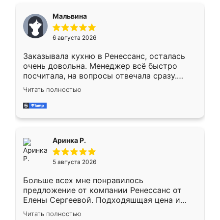
сравнивал с разными конкурентами в этом
сегменте ,выбор у конкурентов куда
Мальвина
меньше, здесь же он более разнообразный.
Мне нравится ,если что-то потребуется из
6 августа 2026
мебели буду заказывать только здесь.
Заказывала кухню в Ренессанс, осталась
очень довольна. Менеджер всё быстро
посчитала, на вопросы отвечала сразу.
Замерщик приехал в субботу, подошёл к
Читать полностью
делу со всей ответственностью. Собрали
за день, ребята работали аккуратно, даже
пыли почти не было. Качество отличное,
ящики ходят плавно, ничего не скрипит.
Всё подошло как влитое.
Аринка Р.
5 августа 2026
Больше всех мне понравилось
предложение от компании Ренессанс от
Елены Сергеевой. Подходяшщая цена и
короткие сроки изготовления. Приехавший
Читать полностью
для замера сотрудник Владислав