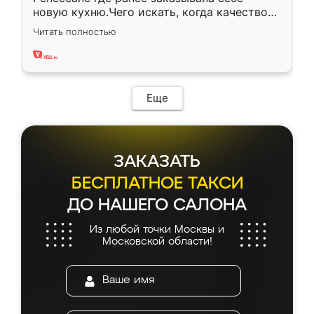
новую кухню.Чего искать, когда качеством
вполне довольна. Служит кухня уже почти
Читать полностью
два года, нареканий нет.
Еще
ЗАКАЗАТЬ
БЕСПЛАТНОЕ ТАКСИ
ДО НАШЕГО САЛОНА
Из любой точки Москвы и
Московской области!