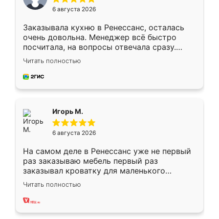
6 августа 2026
Заказывала кухню в Ренессанс, осталась
очень довольна. Менеджер всё быстро
посчитала, на вопросы отвечала сразу.
Замерщик приехал в субботу, подошёл к
Читать полностью
делу со всей ответственностью. Собрали
за день, ребята работали аккуратно, даже
пыли почти не было. Качество отличное,
ящики ходят плавно, ничего не скрипит.
Всё подошло как влитое.
Игорь М.
6 августа 2026
На самом деле в Ренессанс уже не первый
раз заказываю мебель первый раз
заказывал кроватку для маленького
ребёнка при его рождении ,во второй раз
Читать полностью
заказал шкаф-купе. По качеству очень
хорошее сборка достаточно быстрая,
также адекватные цены. До этого