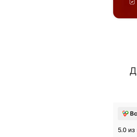
Д
Вс
5.0
из 