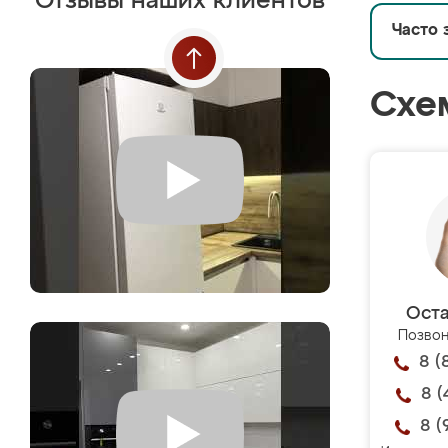
Отзывы наших клиентов
Часто 
Схе
Оста
Позвон
8 (
8 (
8 (