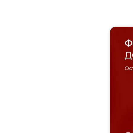
Ф
Д
Ост