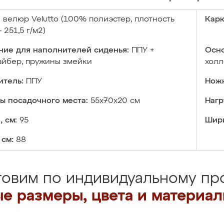
:
велюр Velutto (100% полиэстер, плотность
Карк
 251,5 г/м2)
ние для наполнителей сиденья:
ППУ +
Осно
айбер, пружины змейки
хол
итель:
ППУ
Ножк
ы посадочного места:
55х70х20 см
Нагр
, см:
95
Шири
 см:
88
товим по индивидуальному про
е размеры, цвета и материа