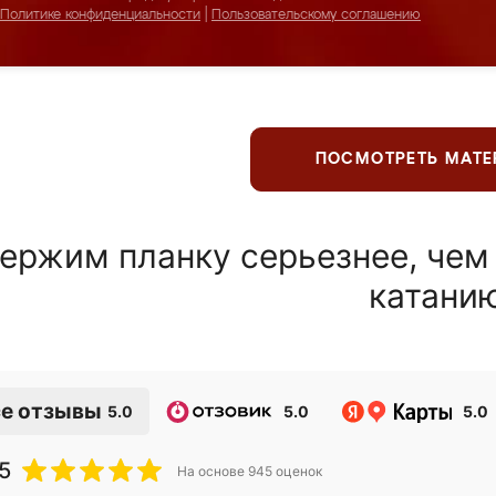
Политике конфиденциальности
|
Пользовательскому соглашению
ПОСМОТРЕТЬ МАТ
ержим планку серьезнее, чем
катани
е отзывы
5.0
5.0
5.0
5
На основе
945
оценок