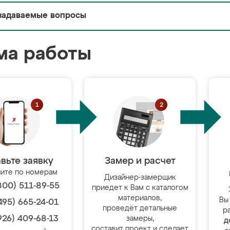
задаваемые вопросы
ма работы
вьте заявку
Замер и расчет
ите по номерам
Дизайнер-замерщик
800) 511-89-55
приедет к Вам с каталогом
материалов,
Вы
495) 665-24-01
проведёт детальные
р
926) 409-68-13
замеры,
д
составит проект и сделает