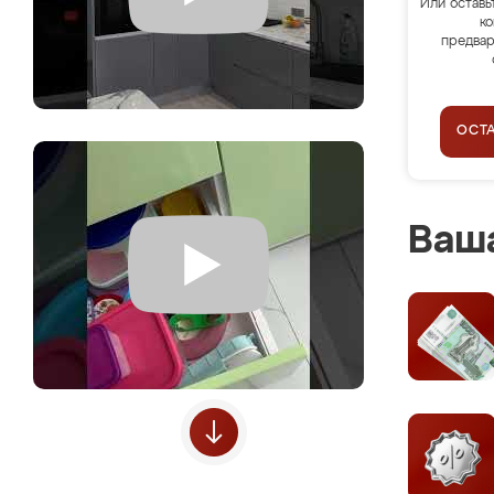
Или оставь
ко
предвар
ОСТ
Ваша