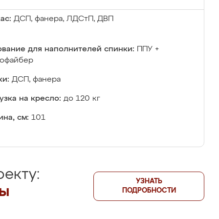
ас:
ДСП, фанера, ЛДСтП, ДВП
вание для наполнителей спинки:
ППУ +
лофайбер
и:
ДСП, фанера
узка на кресло:
до 120 кг
на, см:
101
екту:
УЗНАТЬ
лы
ПОДРОБНОСТИ