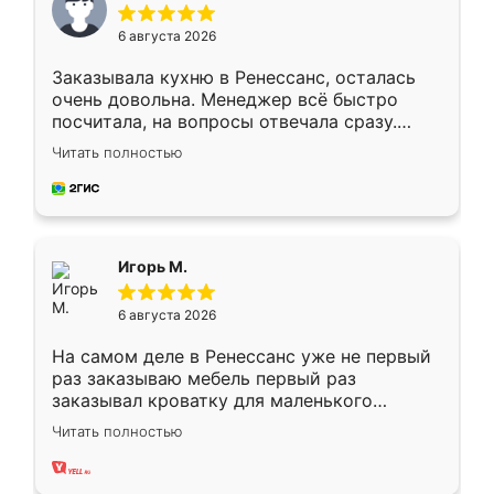
6 августа 2026
Заказывала кухню в Ренессанс, осталась
очень довольна. Менеджер всё быстро
посчитала, на вопросы отвечала сразу.
Замерщик приехал в субботу, подошёл к
Читать полностью
делу со всей ответственностью. Собрали
за день, ребята работали аккуратно, даже
пыли почти не было. Качество отличное,
ящики ходят плавно, ничего не скрипит.
Всё подошло как влитое.
Игорь М.
6 августа 2026
На самом деле в Ренессанс уже не первый
раз заказываю мебель первый раз
заказывал кроватку для маленького
ребёнка при его рождении ,во второй раз
Читать полностью
заказал шкаф-купе. По качеству очень
хорошее сборка достаточно быстрая,
также адекватные цены. До этого