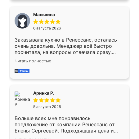
сравнивал с разными конкурентами в этом
сегменте ,выбор у конкурентов куда
Мальвина
меньше, здесь же он более разнообразный.
Мне нравится ,если что-то потребуется из
6 августа 2026
мебели буду заказывать только здесь.
Заказывала кухню в Ренессанс, осталась
очень довольна. Менеджер всё быстро
посчитала, на вопросы отвечала сразу.
Замерщик приехал в субботу, подошёл к
Читать полностью
делу со всей ответственностью. Собрали
за день, ребята работали аккуратно, даже
пыли почти не было. Качество отличное,
ящики ходят плавно, ничего не скрипит.
Всё подошло как влитое.
Аринка Р.
5 августа 2026
Больше всех мне понравилось
предложение от компании Ренессанс от
Елены Сергеевой. Подходяшщая цена и
короткие сроки изготовления. Приехавший