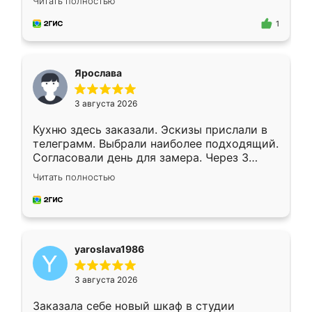
Читать полностью
для замера сотрудник Владислав
предложил по моему эскизу самый
1
подходящий вариант шкафа. Немного его
видоизменил, получилось даже лучше, чем
я хотела.
Ярослава
3 августа 2026
Кухню здесь заказали. Эскизы прислали в
телеграмм. Выбрали наиболее подходящий.
Согласовали день для замера. Через 3
недели кухня была уже готова. Остались
Читать полностью
довольны работой. Спасибо Ренессанс
мебель за качественную работу!
yaroslava1986
3 августа 2026
Заказала себе новый шкаф в студии