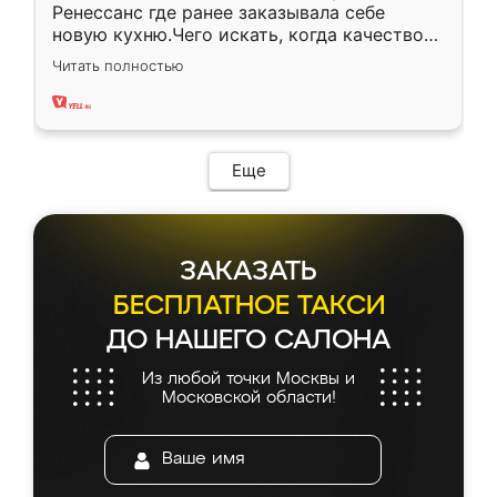
Ренессанс где ранее заказывала себе
новую кухню.Чего искать, когда качеством
вполне довольна. Служит кухня уже почти
Читать полностью
два года, нареканий нет.
Еще
ЗАКАЗАТЬ
БЕСПЛАТНОЕ ТАКСИ
ДО НАШЕГО САЛОНА
Из любой точки Москвы и
Московской области!