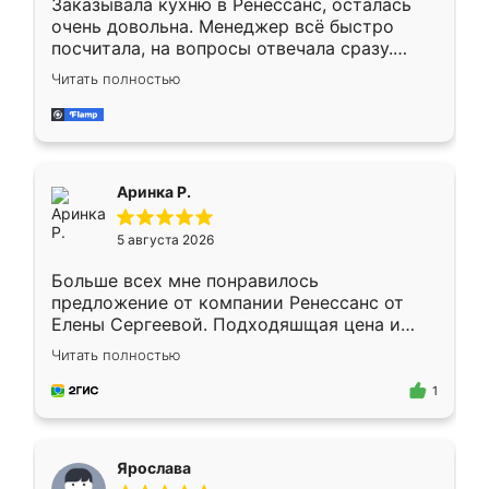
Заказывала кухню в Ренессанс, осталась
очень довольна. Менеджер всё быстро
посчитала, на вопросы отвечала сразу.
Замерщик приехал в субботу, подошёл к
Читать полностью
делу со всей ответственностью. Собрали
за день, ребята работали аккуратно, даже
пыли почти не было. Качество отличное,
ящики ходят плавно, ничего не скрипит.
Всё подошло как влитое.
Аринка Р.
5 августа 2026
Больше всех мне понравилось
предложение от компании Ренессанс от
Елены Сергеевой. Подходяшщая цена и
короткие сроки изготовления. Приехавший
Читать полностью
для замера сотрудник Владислав
предложил по моему эскизу самый
1
подходящий вариант шкафа. Немного его
видоизменил, получилось даже лучше, чем
я хотела.
Ярослава