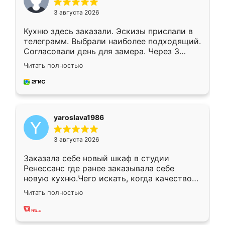
3 августа 2026
Кухню здесь заказали. Эскизы прислали в
телеграмм. Выбрали наиболее подходящий.
Согласовали день для замера. Через 3
недели кухня была уже готова. Остались
Читать полностью
довольны работой. Спасибо Ренессанс
мебель за качественную работу!
yaroslava1986
3 августа 2026
Заказала себе новый шкаф в студии
Ренессанс где ранее заказывала себе
новую кухню.Чего искать, когда качеством
вполне довольна. Служит кухня уже почти
Читать полностью
два года, нареканий нет.