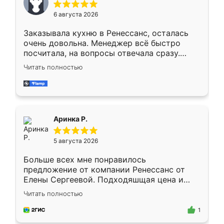
Мне нравится ,если что-то потребуется из
6 августа 2026
мебели буду заказывать только здесь.
Заказывала кухню в Ренессанс, осталась
очень довольна. Менеджер всё быстро
посчитала, на вопросы отвечала сразу.
Замерщик приехал в субботу, подошёл к
Читать полностью
делу со всей ответственностью. Собрали
за день, ребята работали аккуратно, даже
пыли почти не было. Качество отличное,
ящики ходят плавно, ничего не скрипит.
Всё подошло как влитое.
Аринка Р.
5 августа 2026
Больше всех мне понравилось
предложение от компании Ренессанс от
Елены Сергеевой. Подходяшщая цена и
короткие сроки изготовления. Приехавший
Читать полностью
для замера сотрудник Владислав
предложил по моему эскизу самый
1
подходящий вариант шкафа. Немного его