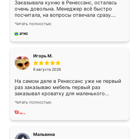
Заказывала кухню в Ренессанс, осталась
очень довольна. Менеджер всё быстро
посчитала, на вопросы отвечала сразу.
Замерщик приехал в субботу, подошёл к
Читать полностью
делу со всей ответственностью. Собрали
за день, ребята работали аккуратно, даже
пыли почти не было. Качество отличное,
ящики ходят плавно, ничего не скрипит.
Всё подошло как влитое.
Игорь М.
6 августа 2026
На самом деле в Ренессанс уже не первый
раз заказываю мебель первый раз
заказывал кроватку для маленького
ребёнка при его рождении ,во второй раз
Читать полностью
заказал шкаф-купе. По качеству очень
хорошее сборка достаточно быстрая,
также адекватные цены. До этого
сравнивал с разными конкурентами в этом
сегменте ,выбор у конкурентов куда
Мальвина
меньше, здесь же он более разнообразный.