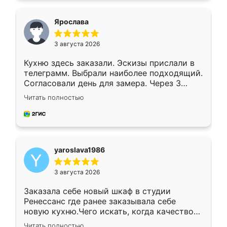
видоизменил, получилось даже лучше, чем
я хотела.
Ярослава
3 августа 2026
Кухню здесь заказали. Эскизы прислали в
телеграмм. Выбрали наиболее подходящий.
Согласовали день для замера. Через 3
недели кухня была уже готова. Остались
Читать полностью
довольны работой. Спасибо Ренессанс
мебель за качественную работу!
yaroslava1986
3 августа 2026
Заказала себе новый шкаф в студии
Ренессанс где ранее заказывала себе
новую кухню.Чего искать, когда качеством
вполне довольна. Служит кухня уже почти
Читать полностью