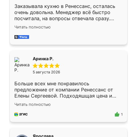
Заказывала кухню в Ренессанс, осталась
очень довольна. Менеджер всё быстро
посчитала, на вопросы отвечала сразу.
Замерщик приехал в субботу, подошёл к
Читать полностью
делу со всей ответственностью. Собрали
за день, ребята работали аккуратно, даже
пыли почти не было. Качество отличное,
ящики ходят плавно, ничего не скрипит.
Всё подошло как влитое.
Аринка Р.
5 августа 2026
Больше всех мне понравилось
предложение от компании Ренессанс от
Елены Сергеевой. Подходяшщая цена и
короткие сроки изготовления. Приехавший
Читать полностью
для замера сотрудник Владислав
предложил по моему эскизу самый
1
подходящий вариант шкафа. Немного его
видоизменил, получилось даже лучше, чем
я хотела.
Ярослава