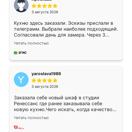
3 августа 2026
Кухню здесь заказали. Эскизы прислали в
телеграмм. Выбрали наиболее подходящий.
Согласовали день для замера. Через 3
недели кухня была уже готова. Остались
Читать полностью
довольны работой. Спасибо Ренессанс
мебель за качественную работу!
yaroslava1986
3 августа 2026
Заказала себе новый шкаф в студии
Ренессанс где ранее заказывала себе
новую кухню.Чего искать, когда качеством
вполне довольна. Служит кухня уже почти
Читать полностью
два года, нареканий нет.