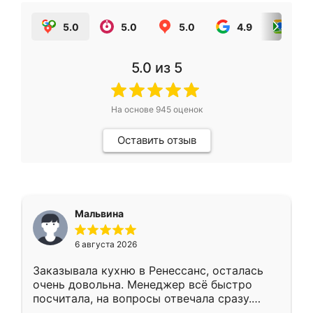
5.0
5.0
5.0
4.9
5.0
5.0
из 5
На основе
945
оценок
Оставить отзыв
Мальвина
6 августа 2026
Заказывала кухню в Ренессанс, осталась
очень довольна. Менеджер всё быстро
посчитала, на вопросы отвечала сразу.
Замерщик приехал в субботу, подошёл к