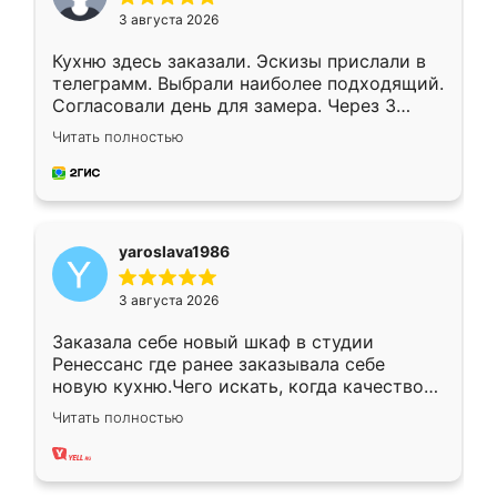
3 августа 2026
Кухню здесь заказали. Эскизы прислали в
телеграмм. Выбрали наиболее подходящий.
Согласовали день для замера. Через 3
недели кухня была уже готова. Остались
Читать полностью
довольны работой. Спасибо Ренессанс
мебель за качественную работу!
yaroslava1986
3 августа 2026
Заказала себе новый шкаф в студии
Ренессанс где ранее заказывала себе
новую кухню.Чего искать, когда качеством
вполне довольна. Служит кухня уже почти
Читать полностью
два года, нареканий нет.