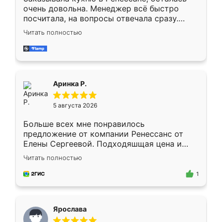
очень довольна. Менеджер всё быстро
посчитала, на вопросы отвечала сразу.
Замерщик приехал в субботу, подошёл к
Читать полностью
делу со всей ответственностью. Собрали
за день, ребята работали аккуратно, даже
пыли почти не было. Качество отличное,
ящики ходят плавно, ничего не скрипит.
Всё подошло как влитое.
Аринка Р.
5 августа 2026
Больше всех мне понравилось
предложение от компании Ренессанс от
Елены Сергеевой. Подходяшщая цена и
короткие сроки изготовления. Приехавший
Читать полностью
для замера сотрудник Владислав
предложил по моему эскизу самый
1
подходящий вариант шкафа. Немного его
видоизменил, получилось даже лучше, чем
я хотела.
Ярослава