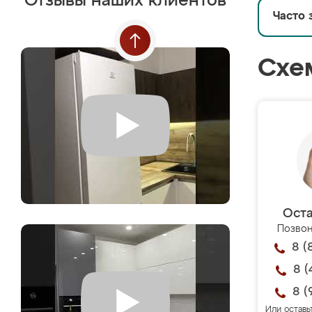
Отзывы наших клиентов
Часто 
Схе
Оста
Позвон
8 (
8 (
8 (
Или оставь