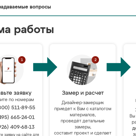
задаваемые вопросы
ма работы
вьте заявку
Замер и расчет
ите по номерам
Дизайнер-замерщик
800) 511-89-55
приедет к Вам с каталогом
материалов,
Вы
495) 665-24-01
проведёт детальные
р
926) 409-68-13
замеры,
д
составит проект и сделает
з
те заявку на сайте для