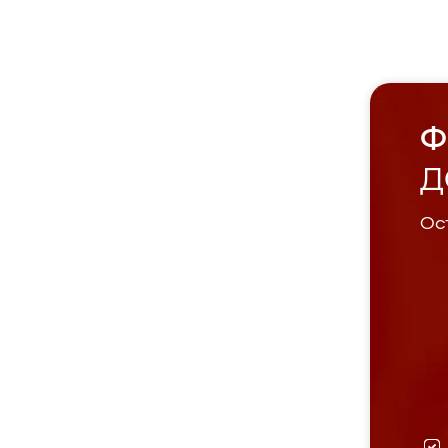
Ф
Д
Ост