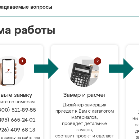
задаваемые вопросы
ма работы
вьте заявку
Замер и расчет
ите по номерам
Дизайнер-замерщик
800) 511-89-55
приедет к Вам с каталогом
материалов,
Вы
495) 665-24-01
проведёт детальные
р
926) 409-68-13
замеры,
д
составит проект и сделает
з
те заявку на сайте для