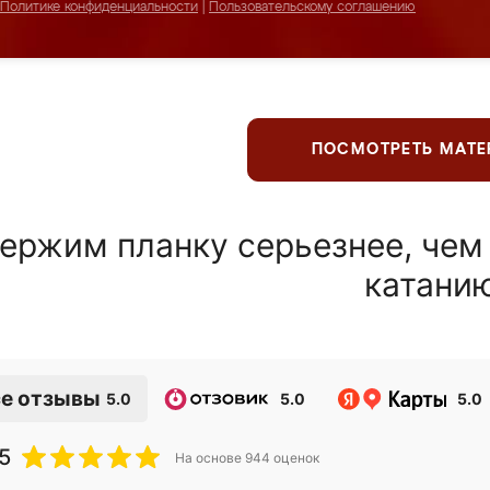
Политике конфиденциальности
|
Пользовательскому соглашению
ПОСМОТРЕТЬ МАТ
ержим планку серьезнее, чем
катани
е отзывы
5.0
5.0
5.0
5
На основе
944
оценок