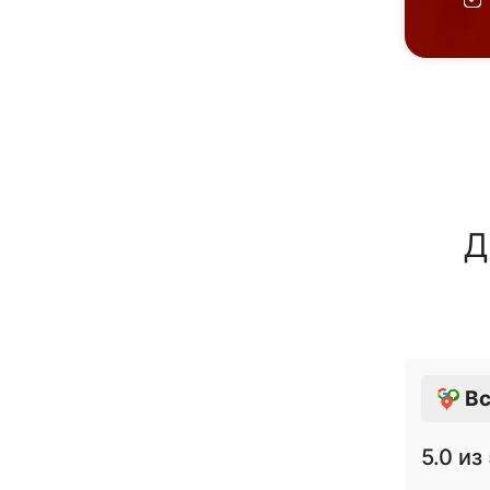
Д
Вс
5.0
из 