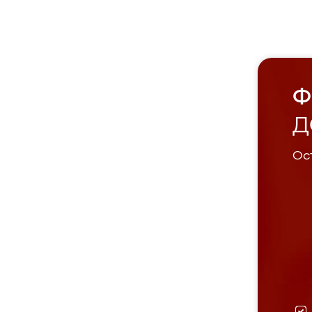
Ф
Д
Ост