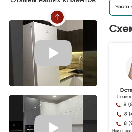
Отзывы наших клиентов
Часто 
Схе
Оста
Позвон
8 (
8 (
8 (
Или оставь